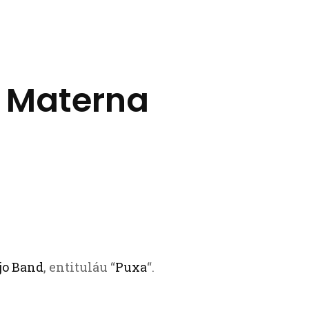
a Materna
jo Band
, entituláu “
Puxa
“.