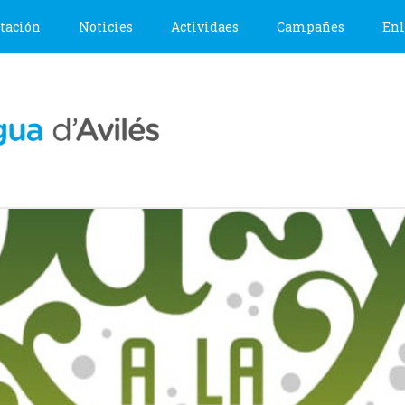
tación
Noticies
Actividaes
Campañes
Enl