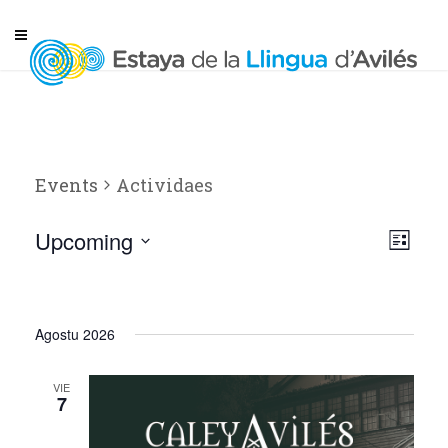
Events
Actividaes
Upcoming
List
Select
V
E
date.
v
i
Agostu 2026
e
e
n
VIE
7
t
w