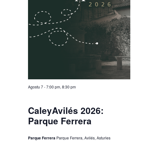
V
s
i
N
e
w
a
s
v
N
i
a
v
g
i
Agostu 7 - 7:00 pm
,
8:30 pm
a
g
t
a
CaleyAvilés 2026:
t
Parque Ferrera
i
i
o
o
Parque Ferrera
Parque Ferrera, Avilés, Asturies