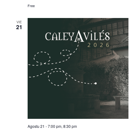
n
n
Free
VIE
21
Agostu 21 - 7:00 pm
,
8:30 pm