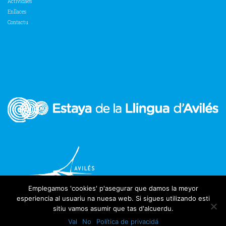
Actividaes
Enllaces
Contactu
Emplegamos 'cookies' p'asegurar que damos la meyor
esperiencia al usuariu na nuesa web. Si sigues utilizando esti
sitiu vamos asumir que tas d'alcuerdu.
Val
No
Política de privacidá