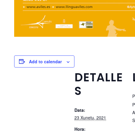
Add to calendar
DETALLE
S
P
P
Data:
A
23 Xunetu, 2021
S
Hora: