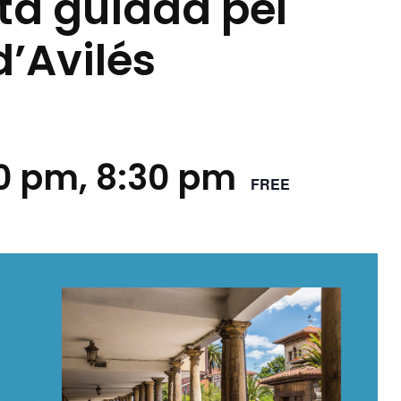
ita guiada pel
d’Avilés
00 pm
,
8:30 pm
FREE