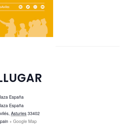
LLUGAR
laza España
laza España
vilés
,
Asturies
33402
pain
+ Google Map