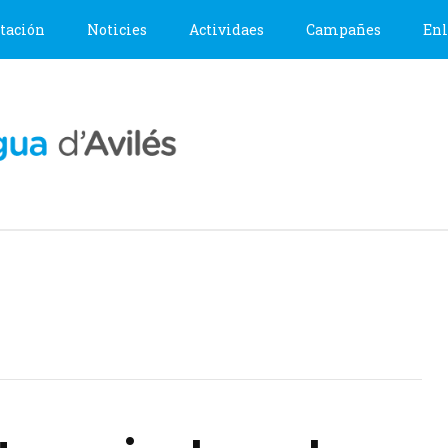
tación
Noticies
Actividaes
Campañes
Enl