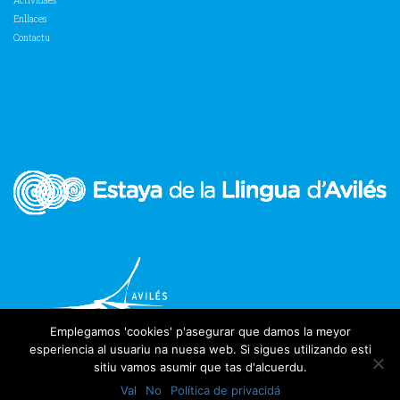
Actividaes
Enllaces
Contactu
Emplegamos 'cookies' p'asegurar que damos la meyor
esperiencia al usuariu na nuesa web. Si sigues utilizando esti
sitiu vamos asumir que tas d'alcuerdu.
Val
No
Política de privacidá
2018 Estaya de la Llingua d'Avilés | Tolos derechos reservaos