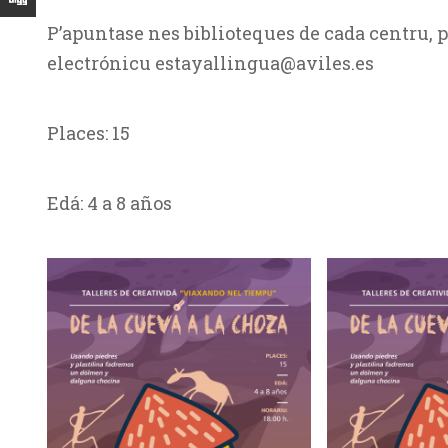
P’apuntase nes biblioteques de cada centru, p
electrónicu estayallingua@aviles.es
Places: 15
Edá: 4 a 8 años