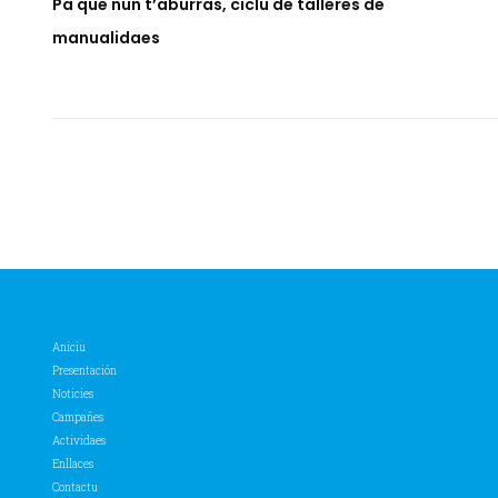
Pa que nun t’aburras, ciclu de talleres de
manualidaes
Aniciu
Presentación
Noticies
Campañes
Actividaes
Enllaces
Contactu