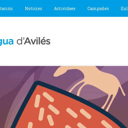
tación
Noticies
Actividaes
Campañes
Enl