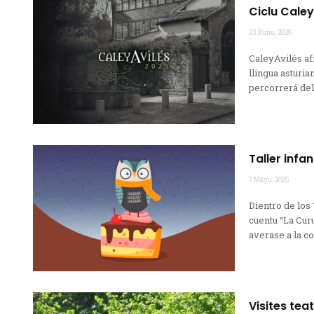
Ciclu Caley
23 Xunu, 2025
CaleyAvilés af
llingua asturia
percorrerá dell
Taller infa
7 Mayu, 2025
Dientro de los
cuentu “La Cur
averase a la co
Visites tea