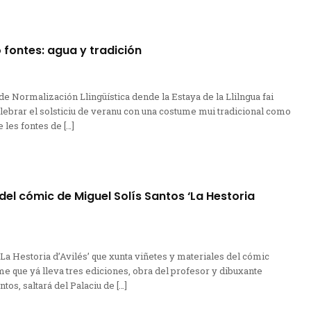
fontes: agua y tradición
de Normalización Llingüística dende la Estaya de la Llilngua fai
lebrar el solsticiu de veranu con una costume mui tradicional como
 les fontes de […]
del cómic de Miguel Solís Santos ‘La Hestoria
‘La Hestoria d’Avilés’ que xunta viñetes y materiales del cómic
que yá lleva tres ediciones, obra del profesor y dibuxante
tos, saltará del Palaciu de […]