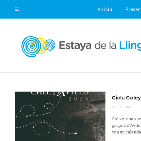
Aniciu
Presen
Ciclu Caley
25 Xunu, 2026
Col veranu vue
guapos d’Avilés
con un calendar