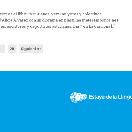
mos el llibru “Asturianes: venti muyeres y colectivos
d’Alicia Álvarez con un diorama en plastilina metéremosnos nes
es, escritores y deportistes asturianes. Día 7 en La Carriona […]
…
29
Siguiente »