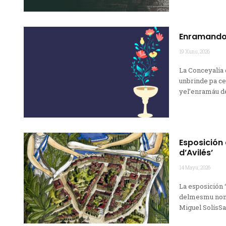
Enramando 
19 Xunu, 2026
La Conceyalía 
unbrinde pa ce
yel’enramáu de
Esposición 
d’Avilés’
14 Mayu, 2026
La esposición 
delmesmu nome 
Miguel SolísSan