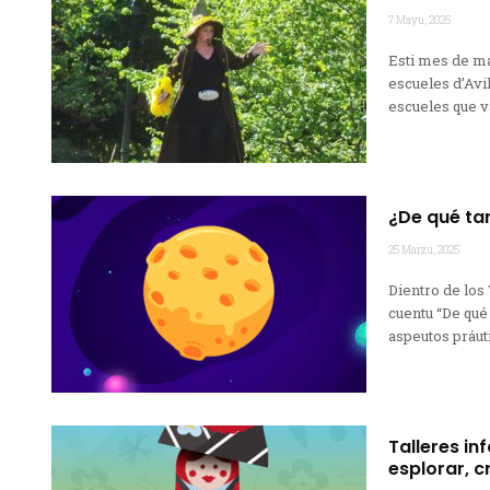
7 Mayu, 2025
Esti mes de ma
escueles d’Avi
escueles que va
¿De qué tar
25 Marzu, 2025
Dientro de los
cuentu “De qué
aspeutos práuti
Talleres in
esplorar, c