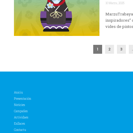
10 Marzu, 2025
MarzuTrabayare
inspiradores” 
vides de pintor
1
2
3
Aniciu
Presentación
Noticies
Campañes
Actividaes
Enllaces
Contactu