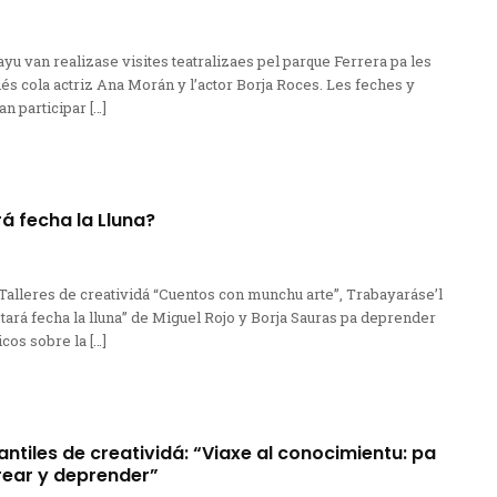
yu van realizase visites teatralizaes pel parque Ferrera pa les
lés cola actriz Ana Morán y l’actor Borja Roces. Les feches y
n participar […]
á fecha la Lluna?
 Talleres de creatividá “Cuentos con munchu arte”, Trabayaráse’l
 tará fecha la lluna” de Miguel Rojo y Borja Sauras pa deprender
cos sobre la […]
fantiles de creatividá: “Viaxe al conocimientu: pa
rear y deprender”