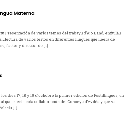
lingua Materna
ctu Presentación de varios temes del trabayu d’Ajo Band, entituláu
a Llectura de varios testos en diferentes llingües que lleerá de
nu, l’actor y direutor de […]
es
los díes 17, 18 y 19 d’ochobre la primer edición de Festillingües, un
ral que cuenta cola collaboración del Conceyu d’Avilés y que va
alaciu […]