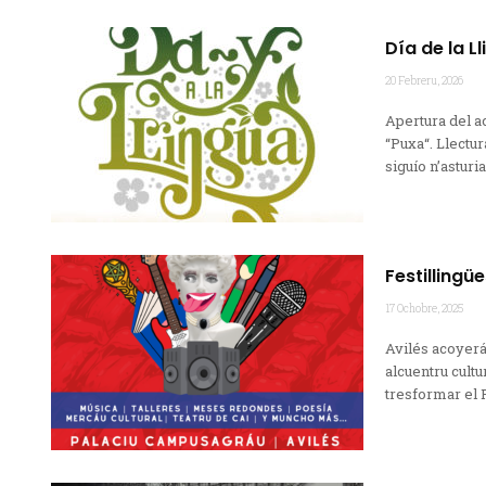
Día de la L
20 Febreru, 2026
Apertura del a
“Puxa“. Llectur
siguío n’asturia
Festillingü
17 Ochobre, 2025
Avilés acoyerá 
alcuentru cultu
tresformar el P