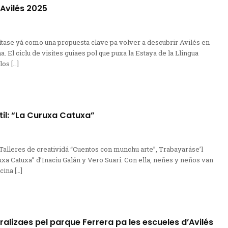
Avilés 2025
ítase yá como una propuesta clave pa volver a descubrir Avilés en
na. El ciclu de visites guiaes pol que puxa la Estaya de la Llingua
os […]
ntil: “La Curuxa Catuxa”
 Talleres de creatividá “Cuentos con munchu arte”, Trabayaráse’l
uxa Catuxa” d’Inaciu Galán y Vero Suari. Con ella, neñes y neños van
cina […]
tralizaes pel parque Ferrera pa les escueles d’Avilés