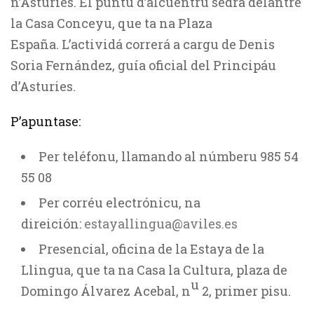
n’Asturies. El puntu d’alcuentru sedrá delantre
la Casa Conceyu, que ta na Plaza
España. L’actividá correrá a cargu de Denis
Soria Fernández, guía oficial del Principáu
d’Asturies.
P’apuntase:
Per teléfonu, llamando al númberu 985 54
55 08
Per corréu electrónicu, na
direición:
estayallingua@aviles.es
Presencial, oficina de la Estaya de la
Llingua, que ta na Casa la Cultura, plaza de
u
Domingo Álvarez Acebal, n
2, primer pisu.