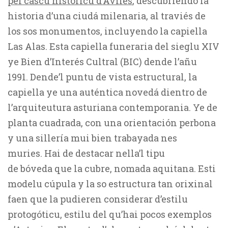
pel cascu históricu d’Avilés
, descubriendo la
historia d’una ciudá milenaria, al traviés de
los sos monumentos, incluyendo la capiella
Las Alas. Esta capiella funeraria del sieglu XIV
ye Bien d’Interés Cultral (BIC) dende l’añu
1991. Dende’l puntu de vista estructural, la
capiella ye una auténtica novedá dientro de
l’arquiteutura asturiana contemporania. Ye de
planta cuadrada, con una orientación perbona
y una sillería mui bien trabayada nes
muries. Hai de destacar nella’l tipu
de bóveda que la cubre, nomada aquitana. Esti
modelu cúpula y la so estructura tan orixinal
faen que la pudieren considerar d’estilu
protogóticu, estilu del qu’hai pocos exemplos