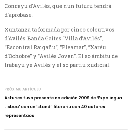
Conceyu d’Avilés, que nun futuru tendrá
d’aprobase.
Xuntanza ta formada por cinco coleutivos
d’Avilés: Banda Gaites “Villa d’Avilés”,
“Escontra’l Raigañu”, “Pleamar”, “Xaréu
d’Ochobre” y “Avilés Joven”. El so ámbitu de
trabayu ye Avilés y el so partíu xudicial.
PRÓXIMU ARTÍCULU
Asturies tuvo presente na edición 2009 de ‘Expolingua
Lisboa’ con un ‘stand’ lliterariu con 40 autores
representaos