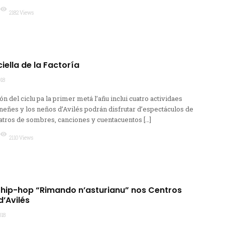
visibility
2182 Views
ciella de la Factoría
018
 del ciclu pa la primer metá l’añu inclui cuatro actividaes
s neñes y los neños d’Avilés podrán disfrutar d’espectáculos de
atros de sombres, canciones y cuentacuentos […]
visibility
2110 Views
e hip-hop “Rimando n’asturianu” nos Centros
d’Avilés
018