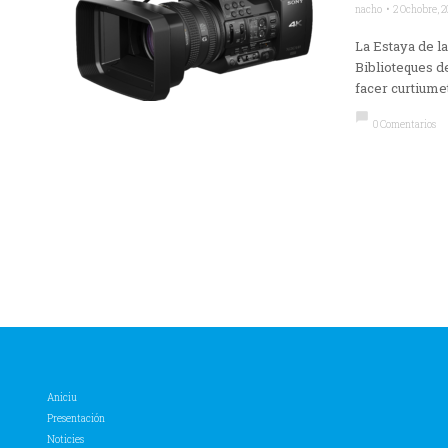
nacho
2 Ochobre, 2
La Estaya de la
Biblioteques d
facer curtiumet
chat_bubble
0 Comentarios
Aniciu
Presentación
Noticies