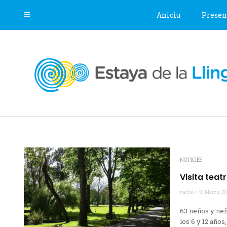
Aniciu
Presen
NOTICIES
Visita teat
nacho
21 Marzu, 20
63 neños y neñ
los 6 y 12 años