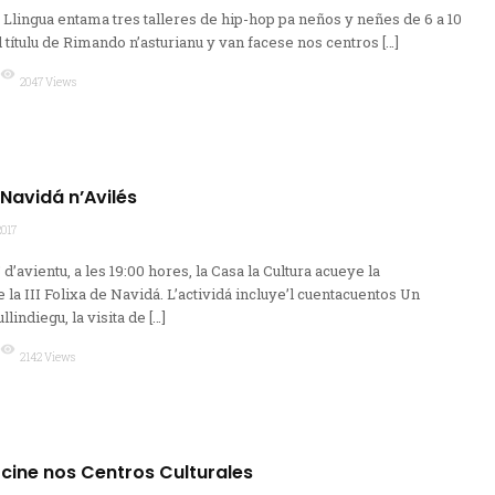
a Llingua entama tres talleres de hip-hop pa neños y neñes de 6 a 10
 títulu de Rimando n’asturianu y van facese nos centros […]
visibility
2047 Views
e Navidá n’Avilés
2017
5 d’avientu, a les 19:00 hores, la Casa la Cultura acueye la
 la III Folixa de Navidá. L’actividá incluye’l cuentacuentos Un
lindiegu, la visita de […]
visibility
2142 Views
 cine nos Centros Culturales