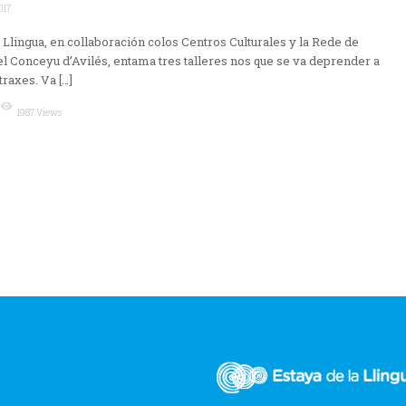
017
 Llingua, en collaboración colos Centros Culturales y la Rede de
el Conceyu d’Avilés, entama tres talleres nos que se va deprender a
raxes. Va […]
visibility
1987 Views