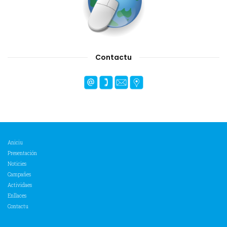
Contactu
Aniciu
Presentación
Noticies
Campañes
Actividaes
Enllaces
Contactu