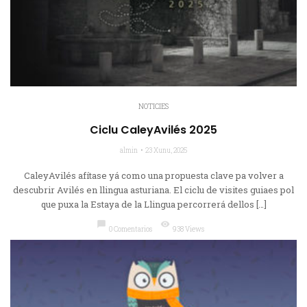
NOTICIES
Ciclu CaleyAvilés 2025
almin
23 Xunu, 2025
CaleyAvilés afítase yá como una propuesta clave pa volver a
descubrir Avilés en llingua asturiana. El ciclu de visites guiaes pol
que puxa la Estaya de la Llingua percorrerá dellos […]
chat_bubble
visibility
0 Comentarios
938 Views