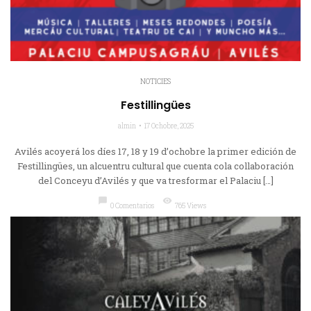
NOTICIES
Festillingües
almin
17 Ochobre, 2025
Avilés acoyerá los díes 17, 18 y 19 d’ochobre la primer edición de
Festillingües, un alcuentru cultural que cuenta cola collaboración
del Conceyu d’Avilés y que va tresformar el Palaciu […]
chat_bubble
visibility
0 Comentarios
765 Views