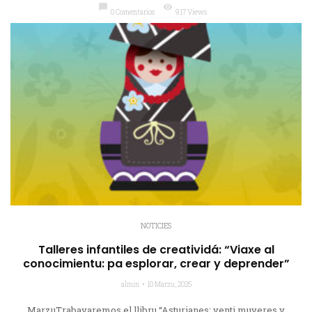
chat_bubble
visibility
0 Comentarios
917 Views
NOTICIES
Talleres infantiles de creatividá: “Viaxe al
conocimientu: pa esplorar, crear y deprender”
almin
10 Marzu, 2025
MarzuTrabayaremos el llibru “Asturianes: venti muyeres y