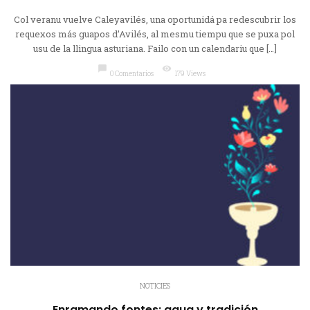
Col veranu vuelve Caleyavilés, una oportunidá pa redescubrir los
requexos más guapos d’Avilés, al mesmu tiempu que se puxa pol
usu de la llingua asturiana. Failo con un calendariu que […]
chat_bubble
visibility
0 Comentarios
179 Views
NOTICIES
Enramando fontes: agua y tradición