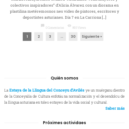
colectivos inspiradores” d’Alicia Álvarez con un diorama en
plastilina metéremosnos nes vides de pintores, escritores y
deportistes asturianes. Día 7 en La Carriona […]
chat_bubble
visibility
0 Comentarios
893 Views
1
2
3
…
30
Siguiente »
Quién somos
La
Estaya de la Llingua del Conceyu d’Avilés
ye un muérganu dientro
de la Conceyalía de Cultura enfotáu na normalización y el desendolcu de
la llingua asturiana en toles estayes de la vida social y cultural.
Saber más
Próximes actividaes