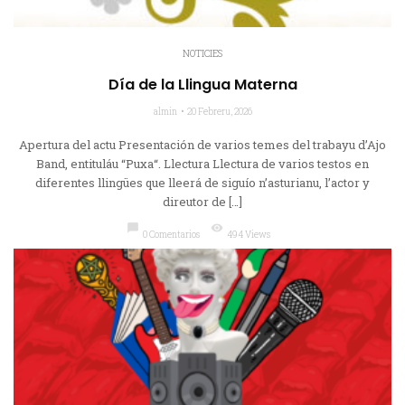
NOTICIES
Día de la Llingua Materna
almin
20 Febreru, 2026
Apertura del actu Presentación de varios temes del trabayu d’Ajo
Band, entituláu “Puxa“. Llectura Llectura de varios testos en
diferentes llingües que lleerá de siguío n’asturianu, l’actor y
direutor de […]
chat_bubble
visibility
0 Comentarios
494 Views