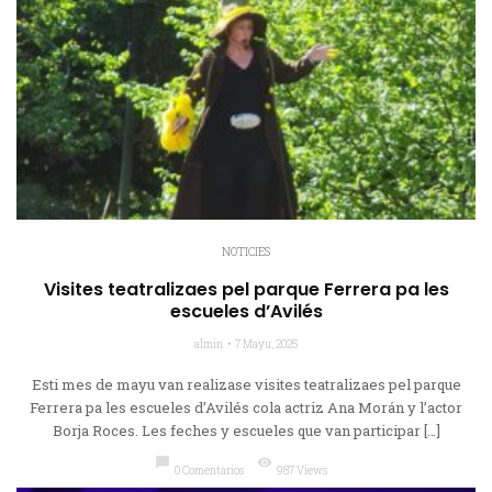
NOTICIES
Visites teatralizaes pel parque Ferrera pa les
escueles d’Avilés
almin
7 Mayu, 2025
Esti mes de mayu van realizase visites teatralizaes pel parque
Ferrera pa les escueles d’Avilés cola actriz Ana Morán y l’actor
Borja Roces. Les feches y escueles que van participar […]
chat_bubble
visibility
0 Comentarios
987 Views