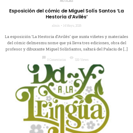
NOTICIES
Esposición del cómic de Miguel Solís Santos ‘La
Hestoria d’Avilés’
almin
14 Mayu, 2026
La esposición ‘La Hestoria d’Avilés’ que xunta viñetes y materiales
del cómic delmesmu nome que yá lleva tres ediciones, obra del
profesor y dibuxante Miguel SolísSantos, saltará del Palaciu de […]
chat_bubble
visibility
0 Comentarios
329 Views