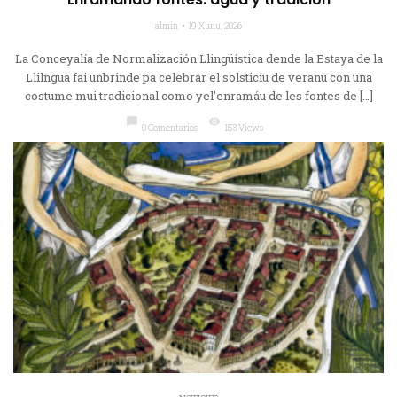
almin
19 Xunu, 2026
La Conceyalía de Normalización Llingüística dende la Estaya de la
Llilngua fai unbrinde pa celebrar el solsticiu de veranu con una
costume mui tradicional como yel’enramáu de les fontes de […]
chat_bubble
visibility
0 Comentarios
153 Views