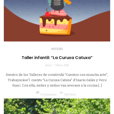
NOTICIES
Taller infantil: “La Curuxa Catuxa”
almin
7 Mayu, 2025
Dientro de los Talleres de creatividá “Cuentos con munchu arte”,
Trabayaráse’l cuentu “La Curuxa Catuxa” d’Inaciu Galán y Vero
Suari. Con ella, neñes y neños van averase a la cocina […]
chat_bubble
visibility
0 Comentarios
928 Views