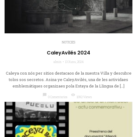
NOTICIES
CaleyAvilés 2024
almin
13 Xunu, 2024
Caleya con nós per sitios destacaos de la nuestra Villa y descubre
tolos sos secretos. Asina ye CaleyAvilés, una de les actividaes
emblemátiques organizaes pola Estaya de la Llingua de […]
chat_bubble
visibility
0 Comentarios
1092 Views