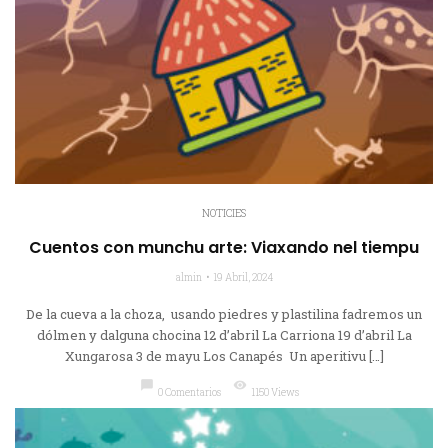
NOTICIES
Cuentos con munchu arte: Viaxando nel tiempu
almin
19 Abril, 2024
De la cueva a la choza, usando piedres y plastilina fadremos un
dólmen y dalguna chocina 12 d’abril La Carriona 19 d’abril La
Xungarosa 3 de mayu Los Canapés Un aperitivu […]
chat_bubble
visibility
0 Comentarios
1150 Views