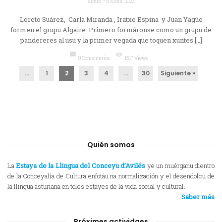
almin
6 Xunu, 2023
Loreto Suárez, Carla Miranda , Iratxe Espina y Juan Yagüe
formen el grupu Algaire. Primero formáronse como un grupu de
pandereres al usu y la primer vegada que toquen xuntes […]
chat_bubble
visibility
0 Comentarios
1517 Views
...
1
2
3
4
…
30
Siguiente »
Quién somos
La
Estaya de la Llingua del Conceyu d’Avilés
ye un muérganu dientro
de la Conceyalía de Cultura enfotáu na normalización y el desendolcu de
la llingua asturiana en toles estayes de la vida social y cultural.
Saber más
Próximes actividaes