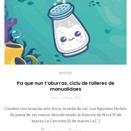
NOTICIES
Pa que nun t’aburras, ciclu de talleres de
manualidaes
almin
11 Marzu, 2024
Cuentos con munchu arte Nora, la neña de sal, con figurines feches
de pasta de sal vamos descubriendo la historia de Nora 15 de
marzu La Carriona 22 de marzu La […]
chat_bubble
visibility