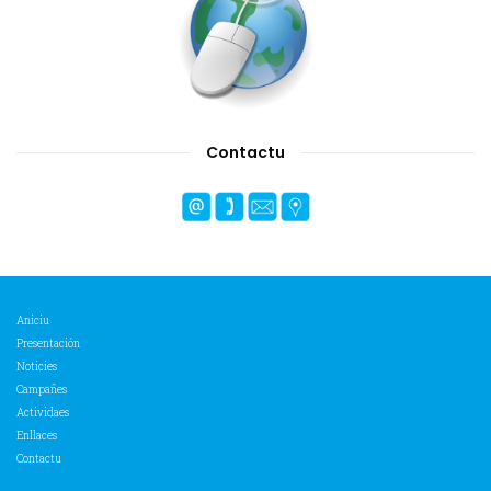
Contactu
Aniciu
Presentación
Noticies
Campañes
Actividaes
Enllaces
Contactu