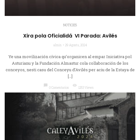
NOTICIES
Xira pola Oficialidá VI Parada: Avilés
almin
29 Agostu, 2024
Ye una movilización cívica qu’organicen al empar Iniciativa pol
Asturianu y la Fundación Almastur cola collaboración de los
conceyos, nesti casu del Conceyu d’Avilés per aciu de la Estaya de
[…]
chat_bubble
visibility
0 Comentarios
1253 Views