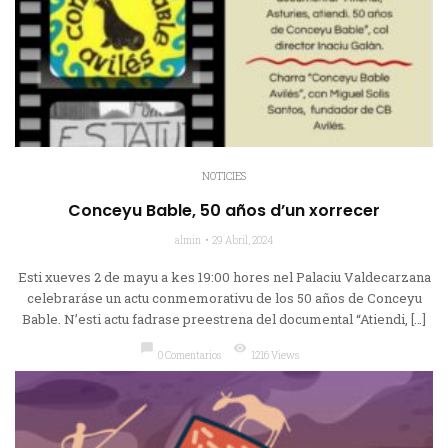
NOTICIES
Conceyu Bable, 50 años d’un xorrecer
almin
29 Abril, 2024
Esti xueves 2 de mayu a kes 19:00 hores nel Palaciu Valdecarzana
celebraráse un actu conmemorativu de los 50 años de Conceyu
Bable. N’esti actu fadrase preestrena del documental “Atiendi, […]
chat_bubble
visibility
0 Comentarios
1216 Views