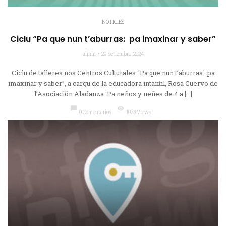
NOTICIES
Ciclu “Pa que nun t’aburras: pa imaxinar y saber”
almin
29 Setiembre, 2024
Ciclu de talleres nos Centros Culturales “Pa que nun t’aburras: pa
imaxinar y saber”, a cargu de la educadora intantil, Rosa Cuervo de
l’Asociación Aladanza. Pa neños y neñes de 4 a […]
chat_bubble
visibility
0 Comentarios
1023 Views