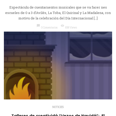
Espectáculu de cuentacuentos musicales que se va facer nes
escueles de 0 a 3 d’Avilés, La Toba, El Quirinal y La Madalena, con
motivu de la celebración del Día Internacional […]
chat_bubble
visibility
0 Comentarios
838 Views
NOTICIES
Talleres de creatividá “Vezos de Navidá”: El