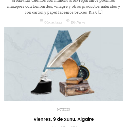
creatividá: Cuentos con munchu artePreparamos pócimes
máxiques con lombardes, vinagre y otros productos naturales y
con cartón y papel facemos bruxes Día 6 […]
chat_bubble
visibility
0 Comentarios
1564 Views
NOTICIES
Vienres, 9 de xunu, Algaire