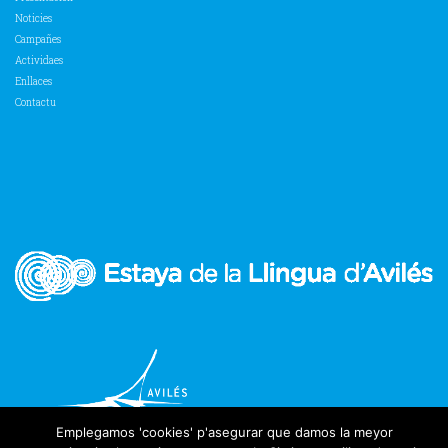
Noticies
Campañes
Actividaes
Enllaces
Contactu
Emplegamos 'cookies' p'asegurar que damos la meyor