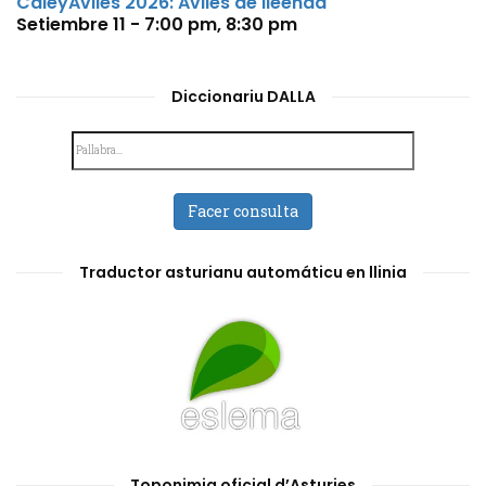
CaleyAvilés 2026: Avilés de lleenda
Setiembre 11 - 7:00 pm
,
8:30 pm
Diccionariu DALLA
Facer consulta
Traductor asturianu automáticu en llinia
Toponimia oficial d’Asturies