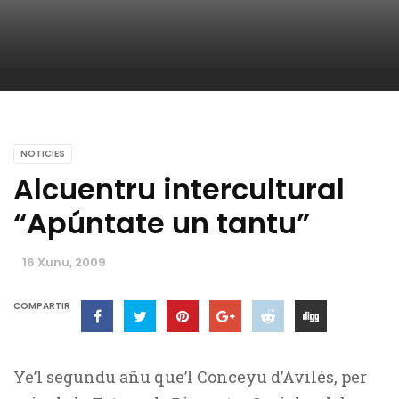
NOTICIES
Alcuentru intercultural
“Apúntate un tantu”
16 Xunu, 2009
COMPARTIR
Ye’l segundu añu que’l Conceyu d’Avilés, per