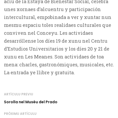
aciu de la Estaya de Bienestar Social, celebra
unes xornaes d’alcuentru y participación
intercultural, empobinada a ver y xuntar nun
mesmu espaciu toles realidaes culturales que
conviven nel Conceyu. Les actividaes
desarróllense los díes 19 de xunu nel Centru
d’Estudios Universitarios y los díes 20 y 21 de
xunu en Les Meanes. Son actividaes de toa
mena: charles, gastronómiques, musicales, etc.
La entrada ye llibre y gratuita.
ARTÍCULU PREVIU
Sorolla nel Muséu del Prado
PRÓXIMU ARTÍCULU