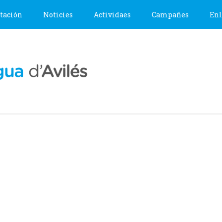
tación
Noticies
Actividaes
Campañes
Enl