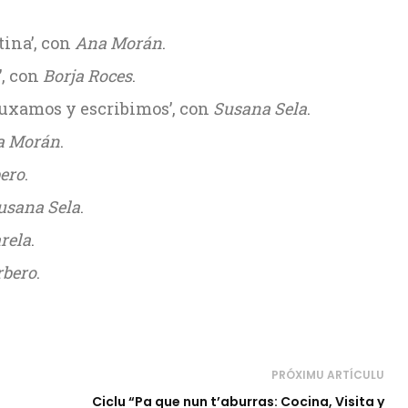
tina’, con
Ana Morán
.
’, con
Borja Roces
.
ibuxamos y escribimos’, con
Susana Sela
.
a Morán
.
ero
.
usana Sela
.
rela
.
bero
.
PRÓXIMU ARTÍCULU
Ciclu “Pa que nun t’aburras: Cocina, Visita y