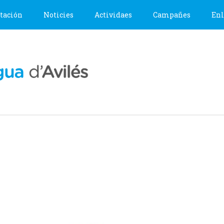
tación
Noticies
Actividaes
Campañes
Enl