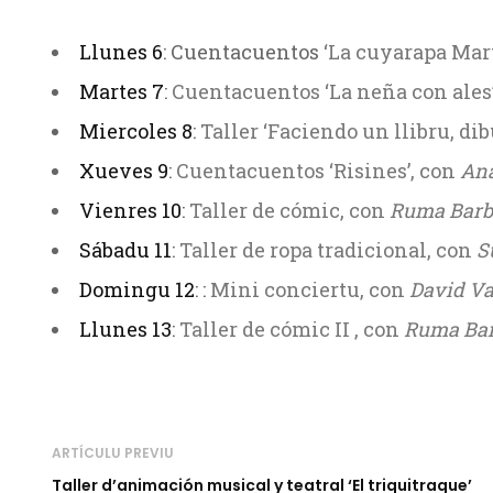
Llunes 6
: Cuentacuentos
‘La cuyarapa Mar
Martes 7
:
Cuentacuentos ‘La neña con ales
Miercoles 8
:
Taller ‘Faciendo un llibru, d
Xueves 9
:
Cuentacuentos ‘Risines’, con
An
Vienres 10
:
Taller de cómic, con
Ruma Barb
Sábadu 11
:
Taller de ropa tradicional, con
S
Domingu 12
: :
Mini conciertu, con
David Va
Llunes 13
:
Taller de cómic II , con
Ruma Bar
ARTÍCULU PREVIU
Taller d’animación musical y teatral ‘El triquitraque’