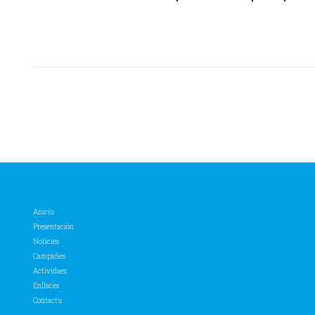
Aniciu
Presentación
Noticies
Campañes
Actividaes
Enllaces
Contactu