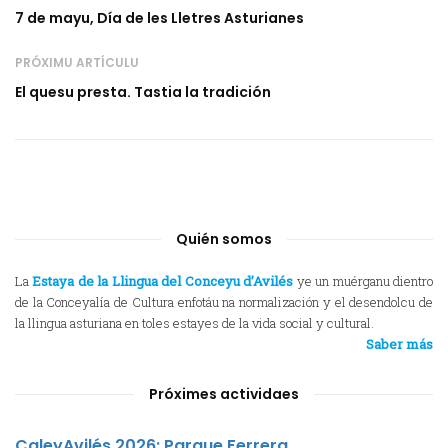
7 de mayu, Día de les Lletres Asturianes
PRÓXIMU ARTÍCULU
El quesu presta. Tastia la tradición
Quién somos
La
Estaya de la Llingua del Conceyu d’Avilés
ye un muérganu dientro
de la Conceyalía de Cultura enfotáu na normalización y el desendolcu de
la llingua asturiana en toles estayes de la vida social y cultural.
Saber más
Próximes actividaes
CaleyAvilés 2026: Parque Ferrera