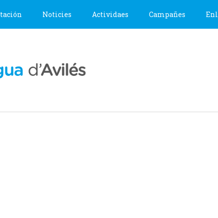
tación
Noticies
Actividaes
Campañes
Enl