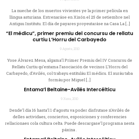
La nueche de los muertos vivientes ye la primer película en
llingua asturiana. Estrenaráse en Xixón el 25 de setiembre nel
Antiguu Institutu. El día de payares proyeutaráse na Casa La […]
“El médicu”, primer premiu del concursu de rellatu
curtiu L’Horru del Carbayedo
9 Agostu, 2010
Yose Álvarez Mesa, algama’l Primer Premiu del IV Concursu de
Rellatu Curtiu qu’entama l’asociación de vecinos L’Horru del
Carbayedo, d’Avilés, col trabayu entituláu El médicu. El xuráu taba
formáu por Miguel […]
Entama’l Beltaine-Avilés Intercélticu
9 Xunu, 2010
Dende’l día 16 hasta’l 1 d’agostu va poder disfrutase n’Avilés de
delles actividaes, conciertos, esposiciones y conferencies
rellacionaes cola cultura celta. Puede descargase’l programa nesta
páxina .