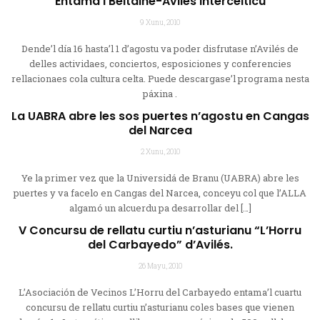
Entama’l Beltaine-Avilés Intercélticu
9 Xunu, 2010
Dende’l día 16 hasta’l 1 d’agostu va poder disfrutase n’Avilés de
delles actividaes, conciertos, esposiciones y conferencies
rellacionaes cola cultura celta. Puede descargase’l programa nesta
páxina .
La UABRA abre les sos puertes n’agostu en Cangas
del Narcea
2 Xunu, 2010
Ye la primer vez que la Universidá de Branu (UABRA) abre les
puertes y va facelo en Cangas del Narcea, conceyu col que l’ALLA
algamó un alcuerdu pa desarrollar del […]
V Concursu de rellatu curtiu n’asturianu “L’Horru
del Carbayedo” d’Avilés.
26 Mayu, 2010
L’Asociación de Vecinos L’Horru del Carbayedo entama’l cuartu
concursu de rellatu curtiu n’asturianu coles bases que vienen