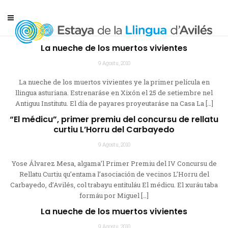
La nueche de los muertos vivientes
9 Agostu, 2010
La nueche de los muertos vivientes ye la primer película en
llingua asturiana. Estrenaráse en Xixón el 25 de setiembre nel
Antiguu Institutu. El día de payares proyeutaráse na Casa La […]
“El médicu”, primer premiu del concursu de rellatu
curtiu L’Horru del Carbayedo
9 Agostu, 2010
Yose Álvarez Mesa, algama’l Primer Premiu del IV Concursu de
Rellatu Curtiu qu’entama l’asociación de vecinos L’Horru del
Carbayedo, d’Avilés, col trabayu entituláu El médicu. El xuráu taba
formáu por Miguel […]
La nueche de los muertos vivientes
9 Agostu, 2010