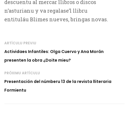
descuentu al mercar llibros o discos
n’asturianu y va regalase’l llibru
entituláu Blimes nueves, bringas novas.
ARTÍCULU PREVIU
Actividaes Infantiles: Olga Cuervo y Ana Morán
presenten la obra ¿Doite mieu?
PRÓXIMU ARTÍCULU
Presentación del númberu 13 de la revista lliteraria
Formientu