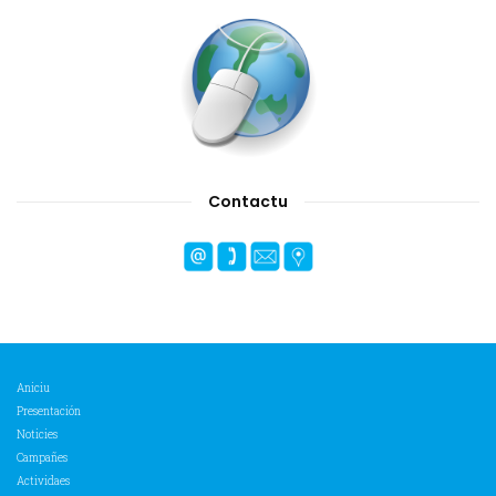
Contactu
Aniciu
Presentación
Noticies
Campañes
Actividaes