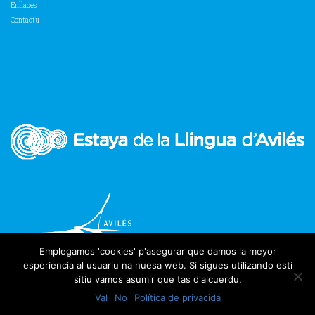
Enllaces
Contactu
Emplegamos 'cookies' p'asegurar que damos la meyor
esperiencia al usuariu na nuesa web. Si sigues utilizando esti
sitiu vamos asumir que tas d'alcuerdu.
Val
No
Política de privacidá
2018 Estaya de la Llingua d'Avilés | Tolos derechos reservaos