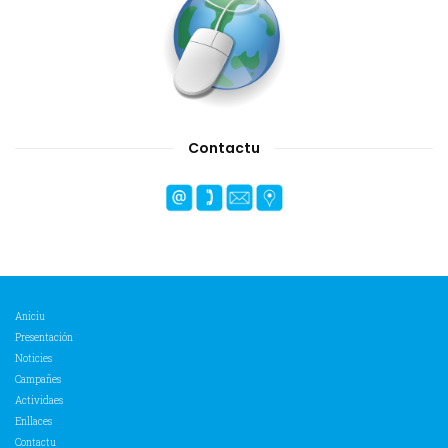
Contactu
Aniciu
Presentación
Noticies
Campañes
Actividaes
Enllaces
Contactu