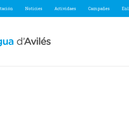
tación
Noticies
Actividaes
Campañes
Enl