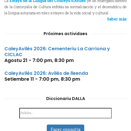
La
Estaya de la Llingua del Conceyu d’Avilés
ye un muérganu dientro
de la Conceyalía de Cultura enfotáu na normalización y el desendolcu de
la llingua asturiana en toles estayes de la vida social y cultural.
Saber más
Próximes actividaes
CaleyAvilés 2026: Cementeriu La Carriona y
CICLAC
Agostu 21 - 7:00 pm
,
8:30 pm
CaleyAvilés 2026: Avilés de lleenda
Setiembre 11 - 7:00 pm
,
8:30 pm
Diccionariu DALLA
Facer consulta