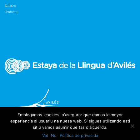
Enllaces
Contactu
Emplegamos 'cookies' p'asegurar que damos la meyor
esperiencia al usuariu na nuesa web. Si sigues utilizando esti
sitiu vamos asumir que tas d'alcuerdu.
Val
No
Política de privacidá
2018 Estaya de la Llingua d'Avilés | Tolos derechos reservaos