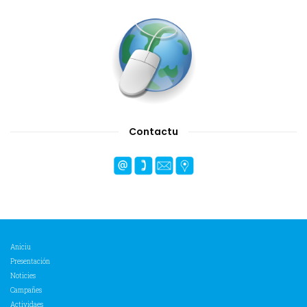
Contactu
Aniciu
Presentación
Noticies
Campañes
Actividaes