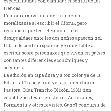
espaciu namás con camudar el sentíu de les
trences.
L’autora dixo «nun tener intención
moralizante al escribir el llibru», pero
reconoció que les referencies a les
desigualdaes ente les dos neñes apaecen nel
llibru de contino «porque ye inevitable al
escribir sobre personaxes que viven en países
con tantes diferencies económiques y
sociales».
La edición en tapa dura y a tou color ye de la
Editorial Trabe y nun ye la primer obra de
l’autora. Díaz Trancho (Xixón, 1981) tien
espublizaos testos en Lletres Asturianes,
Formientu y otres revistes. Ganó’l concursu de