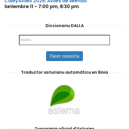
CaleyAvilés 2026: Avilés de lleenda
Setiembre 11 - 7:00 pm
,
8:30 pm
Diccionariu DALLA
Facer consulta
Traductor asturianu automáticu en llinia
Toponimia oficial d’Asturies