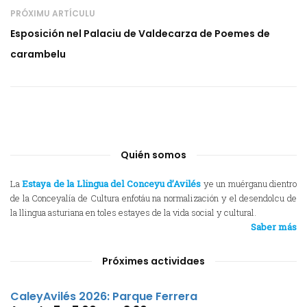
PRÓXIMU ARTÍCULU
Esposición nel Palaciu de Valdecarza de Poemes de
carambelu
Quién somos
La
Estaya de la Llingua del Conceyu d’Avilés
ye un muérganu dientro
de la Conceyalía de Cultura enfotáu na normalización y el desendolcu de
la llingua asturiana en toles estayes de la vida social y cultural.
Saber más
Próximes actividaes
CaleyAvilés 2026: Parque Ferrera