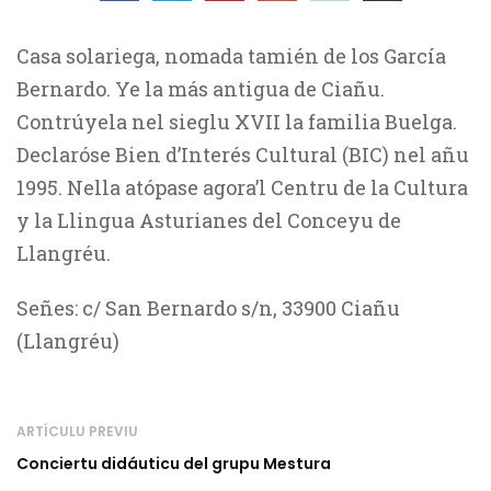
Casa solariega, nomada tamién de los García
Bernardo. Ye la más antigua de Ciañu.
Contrúyela nel sieglu XVII la familia Buelga.
Declaróse Bien d’Interés Cultural (BIC) nel añu
1995. Nella atópase agora’l Centru de la Cultura
y la Llingua Asturianes del Conceyu de
Llangréu.
Señes: c/ San Bernardo s/n, 33900 Ciañu
(Llangréu)
ARTÍCULU PREVIU
Conciertu didáuticu del grupu Mestura