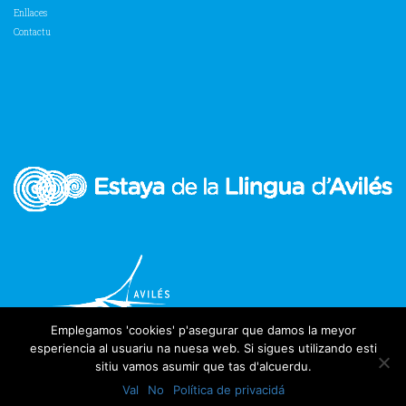
Enllaces
Contactu
Emplegamos 'cookies' p'asegurar que damos la meyor
esperiencia al usuariu na nuesa web. Si sigues utilizando esti
sitiu vamos asumir que tas d'alcuerdu.
Val
No
Política de privacidá
2018 Estaya de la Llingua d'Avilés | Tolos derechos reservaos