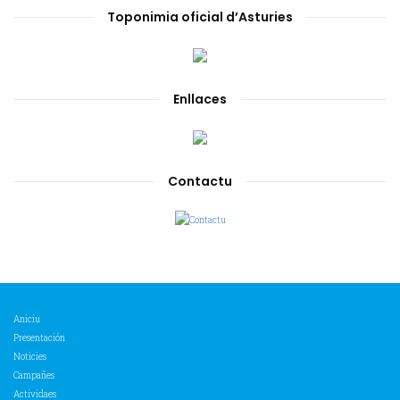
Toponimia oficial d’Asturies
Enllaces
Contactu
Aniciu
Presentación
Noticies
Campañes
Actividaes