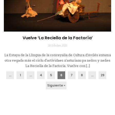
Vuelve ‘La Reciella de la Factoría’
29 Ochobre, 2020
La Estaya de la Llingua de la conceyalía de Cultura d’Avilés entama
otra vegada más el ciclu d’actividaes n’asturianu pa neños y neñes
La Reciella de la Factoría. Vuelve con […]
...
1
…
4
5
6
7
8
…
29
Siguiente »