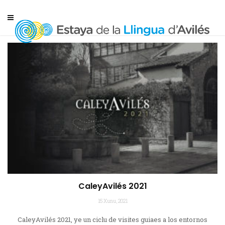
CaleyAvilés 2021
15 Xunu, 2021
CaleyAvilés 2021, ye un ciclu de visites guiaes a los entornos