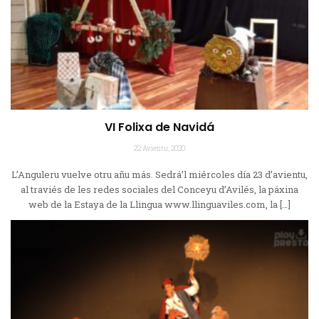
VI Folixa de Navidá
22 Avientu, 2020
L’Anguleru vuelve otru añu más. Sedrá’l miércoles día 23 d’avientu,
al traviés de les redes sociales del Conceyu d’Avilés, la páxina
web de la Estaya de la Llingua www.llinguaviles.com, la […]