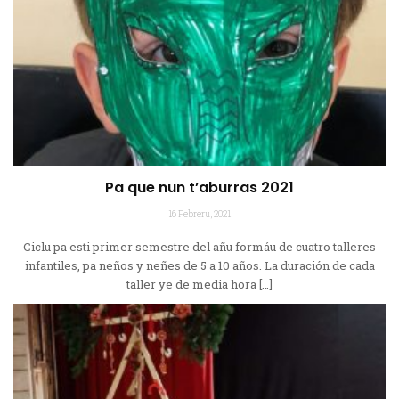
Pa que nun t’aburras 2021
16 Febreru, 2021
Ciclu pa esti primer semestre del añu formáu de cuatro talleres
infantiles, pa neños y neñes de 5 a 10 años. La duración de cada
taller ye de media hora […]