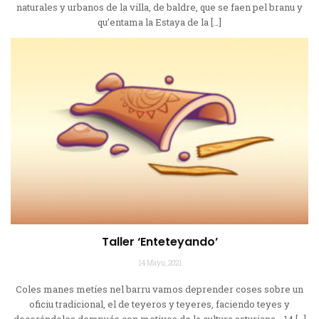
naturales y urbanos de la villa, de baldre, que se faen pel branu y
qu’entama la Estaya de la […]
Taller ‘Enteteyando’
14 Mayu, 2021
Coles manes metíes nel barru vamos deprender coses sobre un
oficiu tradicional, el de teyeros y teyeres, faciendo teyes y
decorándoles dempués con motivos de la cultura asturiana. 14 […]